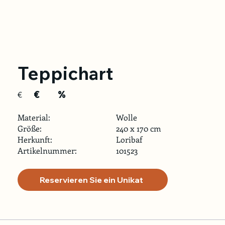
Teppichart
€
%
€
Material:
Wolle
Größe:
240 x 170 cm
Herkunft:
Loribaf
Artikelnummer:
101523
Reservieren Sie ein Unikat