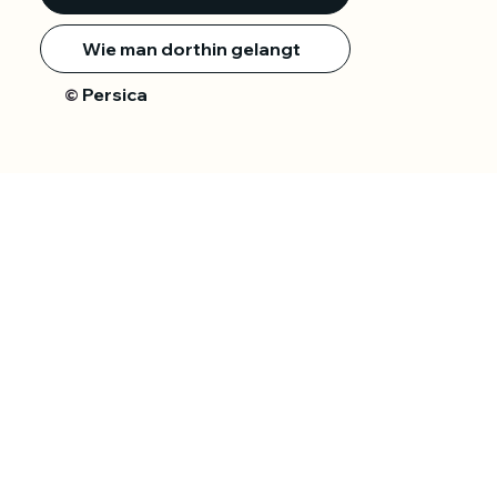
Wie man dorthin gelangt
Persica
©