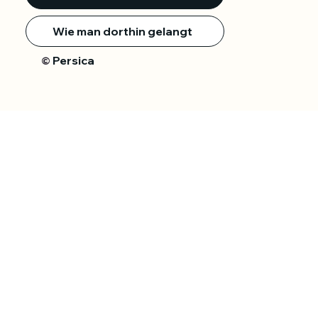
Wie man dorthin gelangt
Persica
©