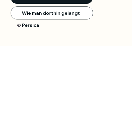
Wie man dorthin gelangt
Persica
©