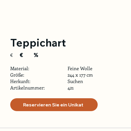
Teppichart
€
%
€
Material:
Feine Wolle
Größe:
244 x 177 cm
Herkunft:
Suchen
Artikelnummer:
421
Reservieren Sie ein Unikat