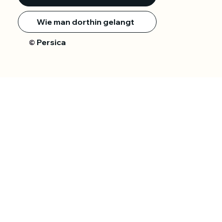
Wie man dorthin gelangt
Persica
©