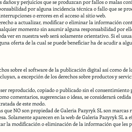
 daños y perjuicios que se produzcan por fallos o malas conf
onsabilidad por alguna incidencia técnica o fallo que se pro
nterrupciones o errores en el acceso al sitio web.
erecho a actualizar, modificar o eliminar la información con
ualquier momento sin asumir alguna responsabilidad por ell
 ver en nuestra web será solamente orientativo. Si el usuari
a oferta de la cual se puede beneficiar ha de acudir a algun
chos sobre el software de la publicación digital así como de 
incluyan, a excepción de los derechos sobre productos y servi
er reproducido, copiado o publicado sin el consentimiento p
como comentarios, sugerencias o ideas, se considerará cedid
ratada de este modo.
nas que NO son propiedad de Galeria Pazyryk SL son marcas re
sa. Solamente aparecen en la web de Galeria Pazyryk SL a e
tar la modificación o eliminación de la información que les 