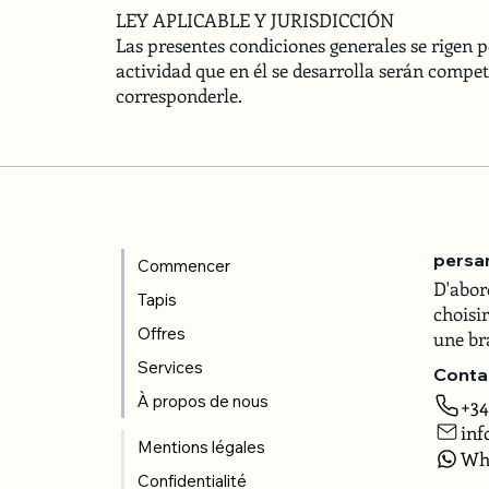
LEY APLICABLE Y JURISDICCIÓN
Las presentes condiciones generales se rigen po
actividad que en él se desarrolla serán compe
corresponderle.
persa
Commencer
D'abor
Tapis
choisir
Offres
une br
Services
Conta
À propos de nous
+34
inf
Mentions légales
Wh
Confidentialité