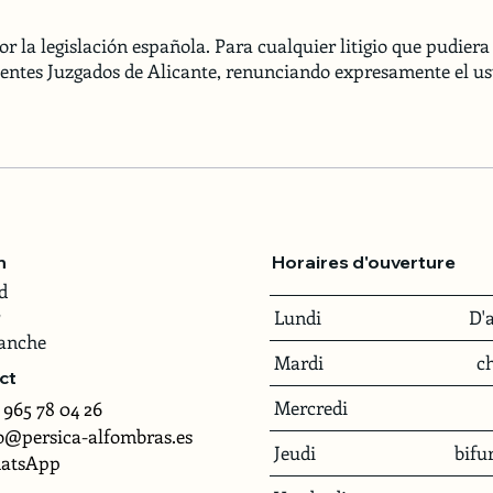
r la legislación española. Para cualquier litigio que pudiera 
tentes Juzgados de Alicante, renunciando expresamente el us
Horaires d'ouverture
n
d
Lundi
D'
anche
Mardi
ch
ct
Mercredi
 965 78 04 26
o@persica-alfombras.es
Jeudi
bifu
atsApp