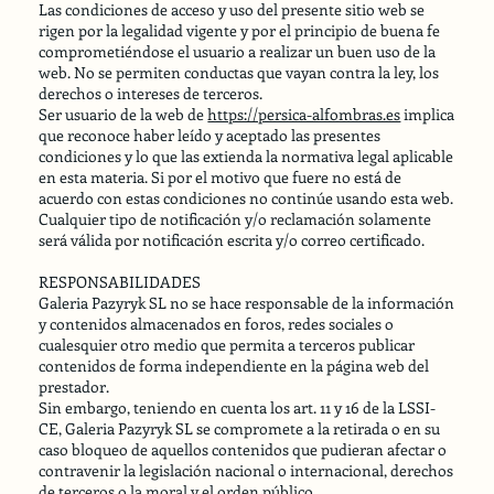
Las condiciones de acceso y uso del presente sitio web se
rigen por la legalidad vigente y por el principio de buena fe
comprometiéndose el usuario a realizar un buen uso de la
web. No se permiten conductas que vayan contra la ley, los
derechos o intereses de terceros.
Ser usuario de la web de
https://persica-alfombras.es
implica
que reconoce haber leído y aceptado las presentes
condiciones y lo que las extienda la normativa legal aplicable
en esta materia. Si por el motivo que fuere no está de
acuerdo con estas condiciones no continúe usando esta web.
Cualquier tipo de notificación y/o reclamación solamente
será válida por notificación escrita y/o correo certificado.
RESPONSABILIDADES
Galeria Pazyryk SL no se hace responsable de la información
y contenidos almacenados en foros, redes sociales o
cualesquier otro medio que permita a terceros publicar
contenidos de forma independiente en la página web del
prestador.
Sin embargo, teniendo en cuenta los art. 11 y 16 de la LSSI-
CE, Galeria Pazyryk SL se compromete a la retirada o en su
caso bloqueo de aquellos contenidos que pudieran afectar o
contravenir la legislación nacional o internacional, derechos
de terceros o la moral y el orden público.