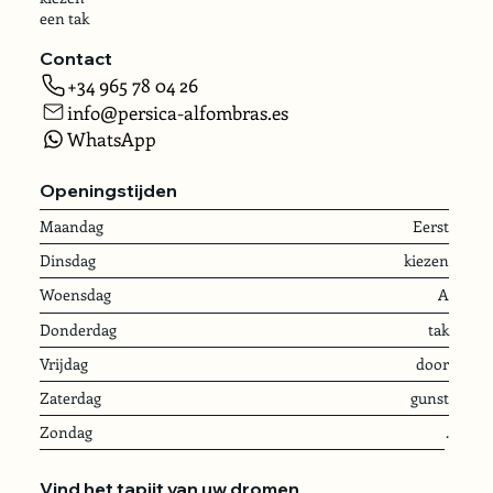
een tak
Contact
+34 965 78 04 26
info@persica-alfombras.es
WhatsApp
Openingstijden
Maandag
Eerst
Dinsdag
kiezen
Woensdag
A
Donderdag
tak
Vrijdag
door
Zaterdag
gunst
Zondag
.
Vind het tapijt van uw dromen