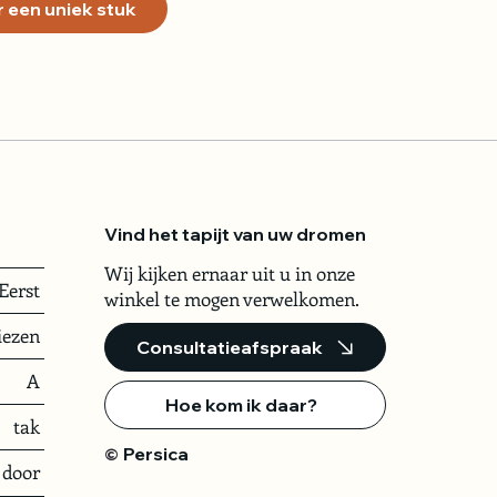
 een uniek stuk
Vind het tapijt van uw dromen
Wij kijken ernaar uit u in onze
Eerst
winkel te mogen verwelkomen.
iezen
Consultatieafspraak
A
Hoe kom ik daar?
tak
Persica
©
door