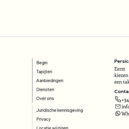
Persic
Begin
Eerst
Tapijten
kiezen
Aanbiedingen
een ta
Diensten
Conta
Over ons
+34
inf
Juridische kennisgeving
Wh
Privacy
Locatie wijzigen