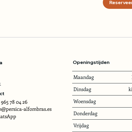
Reserveer
Openingstijden
a
Maandag
k
Dinsdag
k
ct
Woensdag
 965 78 04 26
o@persica-alfombras.es
Donderdag
atsApp
Vrijdag