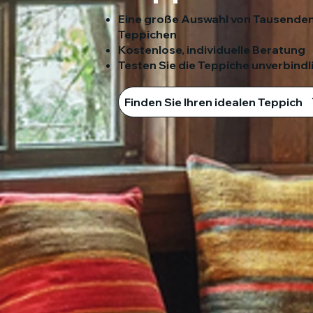
Eine große Auswahl von Tausenden
Teppichen
Kostenlose, individuelle Beratung
Testen Sie die Teppiche unverbindli
Finden Sie Ihren idealen Teppich